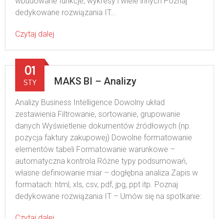
wbudowane funkcje, wykresy i wiele innych Poznaj
dedykowane rozwiązania IT…
Czytaj dalej
01
MAKS BI – Analizy
STY
Analizy Business Intelligence Dowolny układ
zestawienia Filtrowanie, sortowanie, grupowanie
danych Wyświetlenie dokumentów źródłowych (np.
pozycja faktury zakupowej) Dowolne formatowanie
elementów tabeli Formatowanie warunkowe –
automatyczna kontrola Różne typy podsumowań,
własne definiowanie miar – dogłębna analiza Zapis w
formatach: html, xls, csv, pdf, jpg, ppt itp. Poznaj
dedykowane rozwiązania IT – Umów się na spotkanie:
Czytaj dalej