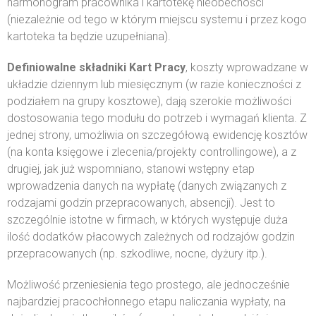
harmonogram pracownika i kartotekę nieobecności
(niezależnie od tego w którym miejscu systemu i przez kogo
kartoteka ta będzie uzupełniana).
Definiowalne składniki Kart Pracy
, koszty wprowadzane w
układzie dziennym lub miesięcznym (w razie konieczności z
podziałem na grupy kosztowe), dają szerokie możliwości
dostosowania tego modułu do potrzeb i wymagań klienta. Z
jednej strony, umożliwia on szczegółową ewidencję kosztów
(na konta księgowe i zlecenia/projekty controllingowe), a z
drugiej, jak już wspomniano, stanowi wstępny etap
wprowadzenia danych na wypłatę (danych związanych z
rodzajami godzin przepracowanych, absencji). Jest to
szczególnie istotne w firmach, w których występuje duża
ilość dodatków płacowych zależnych od rodzajów godzin
przepracowanych (np. szkodliwe, nocne, dyżury itp.).
Możliwość przeniesienia tego prostego, ale jednocześnie
najbardziej pracochłonnego etapu naliczania wypłaty, na